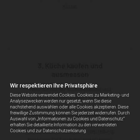
Küche.
3. Küche kaufen und
ausmessen
Wir respektieren Ihre Privatsphäre
Wenn Sie mit der Küchenplanung und
Diese Website verwendet Cookies. Cookies zu Marketing- und
unserem Küchenangebot komplett
Analysezwecken werden nur gesetzt, wenn Sie diese
zufrieden sind, erteilen Sie uns den Auftrag
nachstehend auswählen oder alle Cookies akzeptieren. Diese
freiwillige Zustimmung können Sie jederzeit widerrufen. Durch
für die neue Küche. Als Anzahlung ist 30 %
Auswahl von „Informationen zu Cookies und Datenschutz“
des Auftragswertes üblich, 60 % bei der
erhalten Sie detaillierte Information zu den verwendeten
Montage und 10 % bei der Fertigstellung.
Cookies und zur Datenschutzerklärung.
Benötigen Sie Elektriker, Installateure,