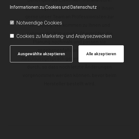
Informationen zu Cookies und Datenschutz
Bodenleger oder Maler, dann steht Ihnen
gerne unser Team an Professionisten zur
Notwendige Cookies
Verfügung. Wir kommen zu Ihnen und
nehmen die Naturmaße, überprüfen die
Cookies zu Marketing- und Analysezwecken
Planung nochmals und passen sie
gegebenenfalls an. Bei einem
Ausgewählte akzeptieren
Alle akzeptieren
Abschlussgespräch gehen wir nochmal alles
durch, so dass noch letzte Änderungen
vorgenommen werden können, bevor beim
Hersteller bestellt wird.